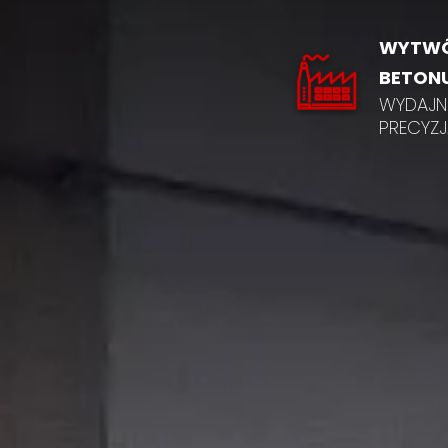
WYTWÓ
BETON
WYDAJN
PRECYZJ