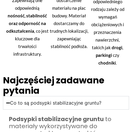
Zapewniają one
dostarczenie
odpowiedniego
odpowiednią
materiału na plac
rodzaju zależy od
nośność, stabilność
budowy. Materiał
wymagań
oraz odporność na
dostarczamy do
obciążeniowych i
odkształcenia
, co jest
trudnych lokalizacji,
przeznaczenia
kluczowe dla
zapewniając
nawierzchni,
trwałości
stabilność podłoża.
takich jak
drogi
,
infrastruktury.
parkingi
czy
chodniki
.
Najczęściej zadawane
pytania
Co to są podsypki stabilizacyjne gruntu?
Podsypki stabilizacyjne gruntu
to
materiały wykorzystywane do