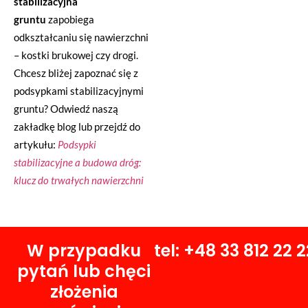
stabilizacyjna
gruntu
zapobiega
odkształcaniu się nawierzchni
– kostki brukowej czy drogi.
Chcesz bliżej zapoznać się z
podsypkami stabilizacyjnymi
gruntu? Odwiedź naszą
zakładkę blog lub przejdź do
artykułu:
Podsypki
stabilizacyjne a budowa dróg:
klucz do trwałych nawierzchni
W przypadku
tel: +48 33 812 22 2
pytań lub chęci
złożenia