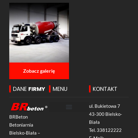
O Firmie
Polityka prywatności
Zobacz galerię
DANE
FIRMY
MENU
KONTAKT
ul. Bukietowa 7
43-300 Bielsko-
BRBeton
Biała
Betoniarnia
Tel.
338122222
Bielsko-Biała –
E-Mail: