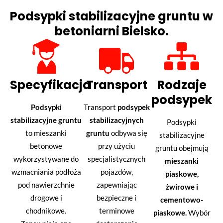
Podsypki stabilizacyjne gruntu w
betoniarni Bielsko.
Specyfikacja
Transport
Rodzaje
podsypek
Podsypki
Transport
podsypek
stabilizacyjne gruntu
stabilizacyjnych
Podsypki
to mieszanki
gruntu
odbywa się
stabilizacyjne
betonowe
przy użyciu
gruntu obejmują
wykorzystywane do
specjalistycznych
mieszanki
wzmacniania podłoża
pojazdów,
piaskowe,
pod nawierzchnie
zapewniając
żwirowe i
drogowe i
bezpieczne i
cementowo-
chodnikowe.
terminowe
piaskowe.
Wybór