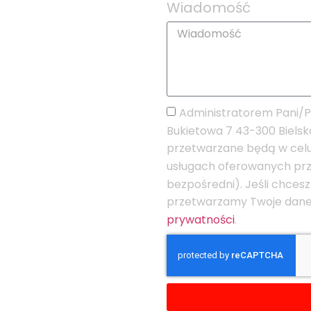
Wiadomość
Administratorem Pani/P
Bukietowa 7 43-300 Biels
przetwarzane będą w celu 
usługach oferowanych prz
bezpośredni). Jeśli chcesz
przetwarzamy Twoje dan
prywatności
.