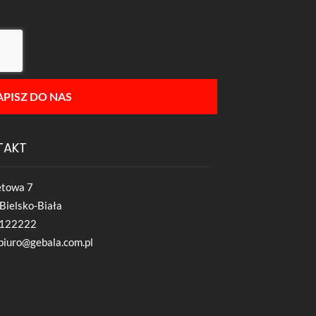
APISZ DO NAS
TAKT
ietowa 7
Bielsko-Biała
122222
biuro@gebala.com.pl