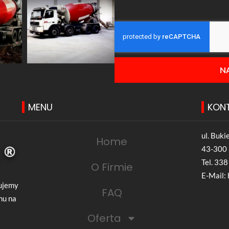
N
MENU
KON
ul. Buk
Home
43-300 
Tel.
338
O Firmie
E-Mail:
zujemy
FAQ
nu na
Oferta