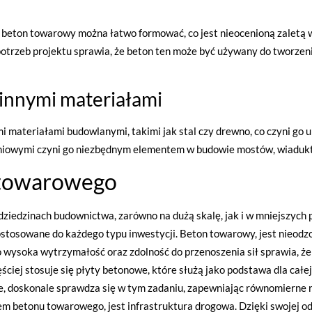
ci beton towarowy można łatwo formować, co jest nieocenioną zaletą
otrzeb projektu sprawia, że beton ten może być używany do tworzenia
 innymi materiałami
 materiałami budowlanymi, takimi jak stal czy drewno, co czyni go
ojeniowymi czyni go niezbędnym elementem w budowie mostów, wiadu
 towarowego
iedzinach budownictwa, zarówno na dużą skalę, jak i w mniejszych p
ostosowane do każdego typu inwestycji. Beton towarowy, jest nieod
wysoka wytrzymałość oraz zdolność do przenoszenia sił sprawia, że
iej stosuje się płyty betonowe, które służą jako podstawa dla całej
 doskonale sprawdza się w tym zadaniu, zapewniając równomierne ro
 betonu towarowego, jest infrastruktura drogowa. Dzięki swojej od