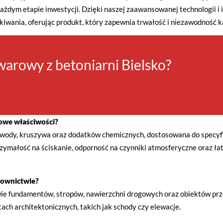
ażdym etapie inwestycji. Dzięki naszej zaawansowanej technologii i
kiwania, oferując produkt, który zapewnia trwałość i niezawodność k
arowy z betoniarni Bielsko?
zowe właściwości?
wody, kruszywa oraz dodatków chemicznych, dostosowana do specy
małość na ściskanie, odporność na czynniki atmosferyczne oraz łat
downictwie?
ie fundamentów, stropów, nawierzchni drogowych oraz obiektów pr
ach architektonicznych, takich jak schody czy elewacje.