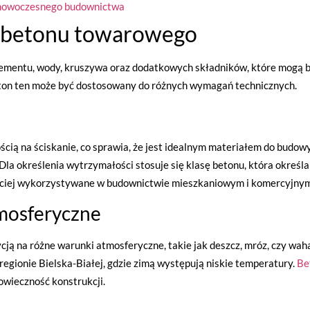
a nowoczesnego budownictwa
 betonu towarowego
cementu, wody, kruszywa oraz dodatkowych składników, które mogą 
ton ten może być dostosowany do różnych wymagań technicznych.
ią na ściskanie, co sprawia, że jest idealnym materiałem do budow
a określenia wytrzymałości stosuje się klasę betonu, która określa
ęściej wykorzystywane w budownictwie mieszkaniowym i komercyjnym
tmosferyczne
cją na różne warunki atmosferyczne, takie jak deszcz, mróz, czy wa
egionie Bielska-Białej, gdzie zimą występują niskie temperatury.
Be
owieczność konstrukcji.