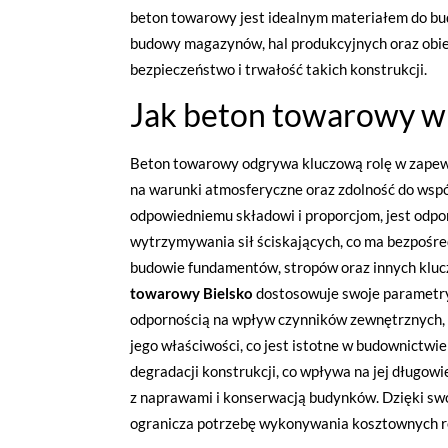
beton towarowy jest idealnym materiałem do b
budowy magazynów, hal produkcyjnych oraz obie
bezpieczeństwo i trwałość takich konstrukcji.
Jak beton towarowy wp
Beton towarowy odgrywa kluczową rolę w zapewni
na warunki atmosferyczne oraz zdolność do współ
odpowiedniemu składowi i proporcjom, jest odpo
wytrzymywania sił ściskających, co ma bezpośred
budowie fundamentów, stropów oraz innych kluc
towarowy Bielsko
dostosowuje swoje parametry
odpornością na wpływ czynników zewnętrznych, t
jego właściwości, co jest istotne w budownictw
degradacji konstrukcji, co wpływa na jej długo
z naprawami i konserwacją budynków. Dzięki swo
ogranicza potrzebę wykonywania kosztownych 