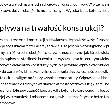
udowy trwałych nawierzchni drogowych oraz chodników. W przemyśl
któw o dużym obciążeniu mechanicznym. Wysoka klasa betonu, dostę
ływa na trwałość konstrukcji?
eniu trwałości konstrukcji budowlanych. Jego właściwości fizyczne,
pracy z innymi materiałami, sprawiają, że jest on niezastąpiony w 
rny na różnorodne obciążenia, zarówno mechaniczne, jak i środowisko
ni wpływ na stabilność budynku. Im wyższa klasa betonu, tym większa
zowych elementów konstrukcyjnych. Na przykład w projektach budow
 do warunków klimatycznych, co zapewnia długowieczność budowli.
akich jak wilgoć, mróz, czy wysokie temperatury. Odpowiednia klas
ie na terenach o trudnych warunkach atmosferycznych. Dzięki temu be
wieczność. Długowieczność konstrukcji z betonu towarowego, ma bez
jej wytrzymałości i odporności na zjawiska atmosferyczne beton to
remontów.