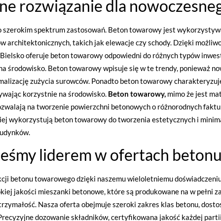
lne rozwiązanie dla nowoczesn
szerokim spektrum zastosowań. Beton towarowy jest wykorzystywa
w architektonicznych, takich jak elewacje czy schody. Dzięki możli
Bielsko oferuje beton towarowy odpowiedni do różnych typów inwest
a środowisko. Beton towarowy wpisuje się w te trendy, ponieważ no
malizację zużycia surowców. Ponadto beton towarowy charakteryzuje
ywając korzystnie na środowisko.
Beton towarowy,
mimo że jest mat
zwalają na tworzenie powierzchni betonowych o różnorodnych faktur
iej wykorzystują beton towarowy do tworzenia estetycznych i minima
budynków.
teśmy liderem w ofertach beto
ukcji betonu towarowego dzięki naszemu wieloletniemu doświadczeni
iej jakości mieszanki betonowe, które są produkowane na w pełni 
rzymałość. Nasza oferta obejmuje szeroki zakres klas betonu, dost
. Precyzyjne dozowanie składników, certyfikowana jakość każdej par