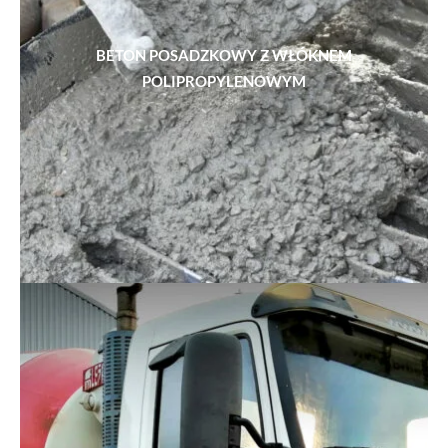
BETON POSADZKOWY Z WŁÓKNEM
POLIPROPYLENOWYM