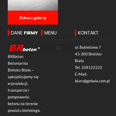
Zobacz galerię
DANE
FIRMY
MENU
KONTAKT
ul. Bukietowa 7
43-300 Bielsko-
BRBeton
Biała
Betoniarnia
Tel.
338122222
Bielsko-Biała –
E-Mail:
specjalizujemy się
biuro@gebala.com.pl
w produkcji,
transporcie i
pompowaniu
betonu na terenie
powiatu bielskiego.