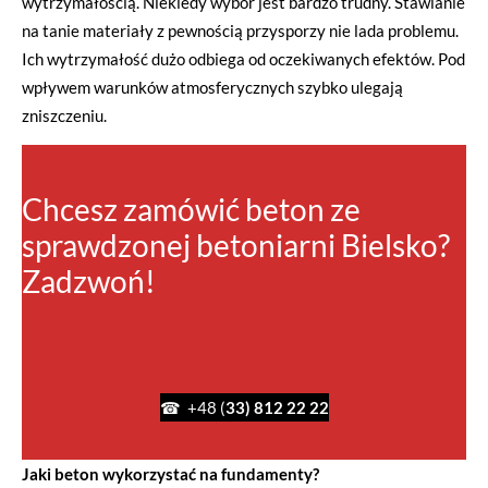
wytrzymałością. Niekiedy wybór jest bardzo trudny. Stawianie
na tanie materiały z pewnością przysporzy nie lada problemu.
Ich wytrzymałość dużo odbiega od oczekiwanych efektów. Pod
wpływem warunków atmosferycznych szybko ulegają
zniszczeniu.
Chcesz zamówić beton ze
sprawdzonej betoniarni Bielsko?
Zadzwoń!
☎ +48 (
33) 812 22 22
Jaki beton wykorzystać na fundamenty?