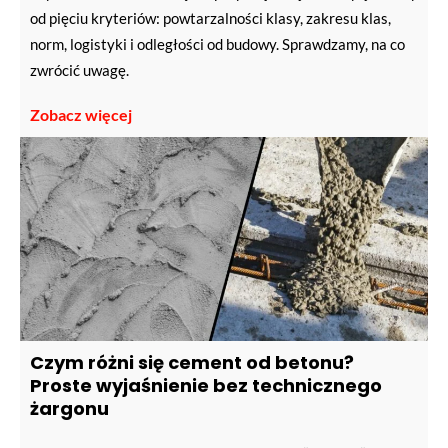
od pięciu kryteriów: powtarzalności klasy, zakresu klas,
norm, logistyki i odległości od budowy. Sprawdzamy, na co
zwrócić uwagę.
Zobacz więcej
Czym różni się cement od betonu?
Proste wyjaśnienie bez technicznego
żargonu