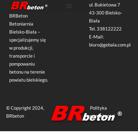
ul. Bukietowa 7
43-300 Bielsko-
BRBeton
Biała
Betoniarnia
Tel.
338122222
Bielsko-Biała –
E-Mail:
specjalizujemy się
biuro@gebala.com.pl
w produkcji,
transporcie i
pompowaniu
betonu na terenie
powiatu bielskiego.
© Copyright 2024,
Polityka
BRbeton
prywatności