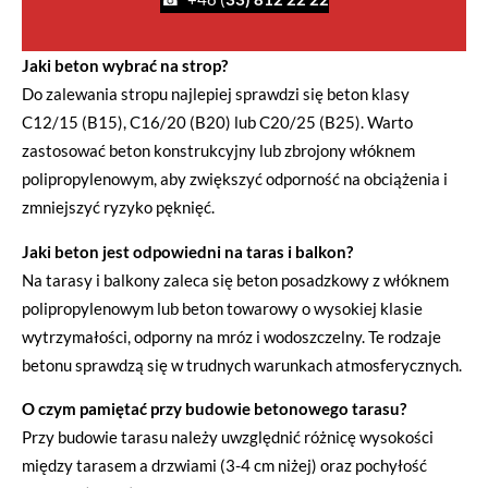
Jaki beton wybrać na strop?
Do zalewania stropu najlepiej sprawdzi się beton klasy
C12/15 (B15), C16/20 (B20) lub C20/25 (B25). Warto
zastosować beton konstrukcyjny lub zbrojony włóknem
polipropylenowym, aby zwiększyć odporność na obciążenia i
zmniejszyć ryzyko pęknięć.
Jaki beton jest odpowiedni na taras i balkon?
Na tarasy i balkony zaleca się beton posadzkowy z włóknem
polipropylenowym lub beton towarowy o wysokiej klasie
wytrzymałości, odporny na mróz i wodoszczelny. Te rodzaje
betonu sprawdzą się w trudnych warunkach atmosferycznych.
O czym pamiętać przy budowie betonowego tarasu?
Przy budowie tarasu należy uwzględnić różnicę wysokości
między tarasem a drzwiami (3-4 cm niżej) oraz pochyłość