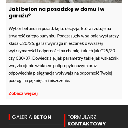
Jaki beton na posadzkę w domu i w
garażu?
Wybór betonu na posadzkę to decyzja, która rzutuje na
trwałość całego budynku. Podczas gdy w salonie wystarczy
klasa C20/25, garaż wymaga mieszanek o wyższej
wytrzymałości i odporności na chemię, takich jak C25/30
czy C30/37. Dowiedz się, jak parametry takie jak wskaźnik
w/c, zbrojenie włóknem polipropylenowym oraz
odpowiednia pielęgnacja wpływają na odporność Twojej
podłogi na pęknięcia i niszczenie.
Zobacz więcej
GALERIA
BETON
FORMULARZ
KONTAKTOWY