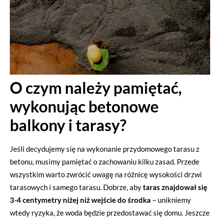
O czym należy pamiętać,
wykonując betonowe
balkony i tarasy?
Jeśli decydujemy się na wykonanie przydomowego tarasu z
betonu, musimy pamiętać o zachowaniu kilku zasad. Przede
wszystkim warto zwrócić uwagę na różnicę wysokości drzwi
tarasowych i samego tarasu. Dobrze, aby
taras znajdował się
3-4 centymetry niżej niż wejście do środka
– unikniemy
wtedy ryzyka, że woda będzie przedostawać się domu. Jeszcze